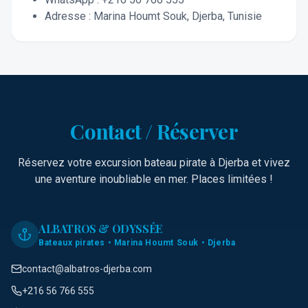
Adresse
: Marina Houmt Souk, Djerba,
Tunisie
Contact / Réserver
Réservez votre excursion bateau pirate à Djerba et vivez
une aventure inoubliable en mer. Places limitées !
ALBATROS & ODYSSÉE
Bateaux pirates • Marina Houmt Souk • Djerba
contact@albatros-djerba.com
+216 56 766 555